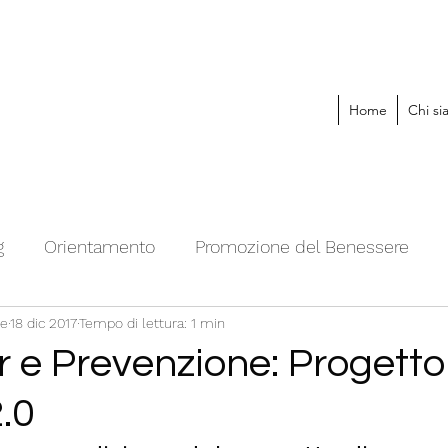
Home
Chi s
g
Orientamento
Promozione del Benessere
te
18 dic 2017
Tempo di lettura: 1 min
o Cinti
r e Prevenzione: Progetto
.0