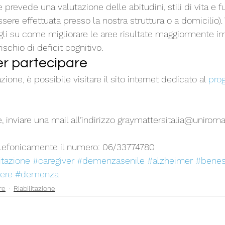
e prevede una valutazione delle abitudini, stili di vita e f
sere effettuata presso la nostra struttura o a domicilio).
igli su come migliorare le aree risultate maggiormente im
ischio di deficit cognitivo.
r partecipare
ione, è possibile visitare il sito internet dedicato al 
prog
, inviare una mail all’indirizzo graymattersitalia@uniroma1
elefonicamente il numero: 06/33774780
litazione
#caregiver
#demenzasenile
#alzheimer
#benes
ere
#demenza
re
Riabilitazione