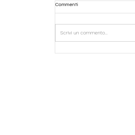
Commenti
Scrivi un commento...
Progetti il Tuo Cervello!