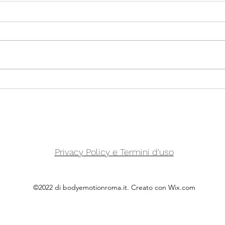
Prote
Il Deterioramento Cognitivo
Lieve o MCI: Le nuove linee
guida
Privacy Policy e Termini d'uso
©2022 di bodyemotionroma.it. Creato con Wix.com