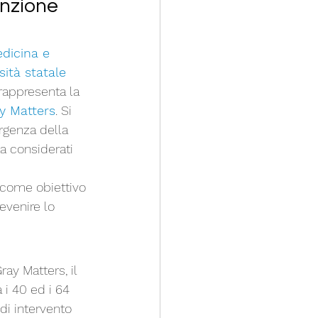
nzione 
dicina e 
sità statale 
 rappresenta la 
y Matters
. Si 
orgenza della 
ta considerati 
a come obiettivo 
evenire lo 
ay Matters, il 
 i 40 ed i 64 
di intervento 