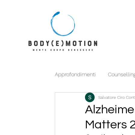
Approfondimenti
Counsellin
Salvatore Ciro Con
Mangiare Bene con Francesc
Alzheime
Matters 2