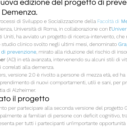
uova edizione del progetto di preve
a Demenza.
rocessi di Sviluppo e Socializzazione della 
Facoltà di
 Me
ienza, Università di Roma, in collaborazione con 
l’
Univer
ti Uniti, ha avviato un progetto di ricerca-intervento, che
 studio clinico svolto negli ultimi mesi, denominato 
Gra
 di prevenzione
, mirato alla riduzione del rischio di ins
mer
 (AD) in età avanzata, intervenendo su alcuni stili di vi
i correlati alla demenza.
ers, versione 2.0 è rivolto a persone di mezza età, ed h
apprendimento di nuovi comportamenti, utili e sani, per pr
tia di Alzheimer.
ato il progetto
nto per partecipare alla seconda versione del progetto Gr
ipalmente ai familiari di persone con deficit cognitivo, tra
esenta per tutti i partecipanti un’importante opportunità 