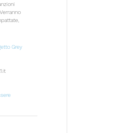
unzioni 
 Verranno 
pattate, 
etto Grey 
.it
sere