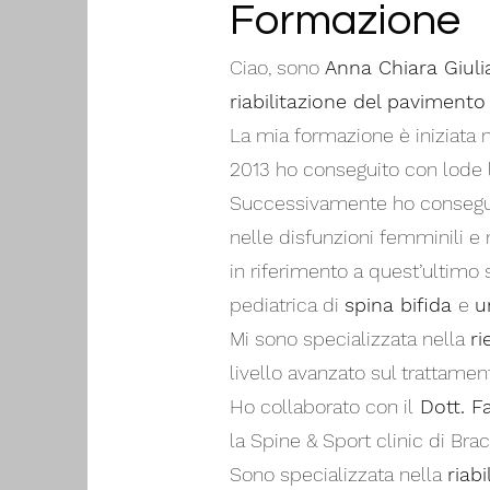
Formazione
Ciao, sono
Anna Chiara Giul
riabilitazione del pavimento
La mia formazione è iniziata n
2013 ho conseguito con lode la
Successivamente ho conseguito
nelle disfunzioni femminili e m
in riferimento a quest’ultimo 
pediatrica di
spina bifida
e
u
Mi sono specializzata nella
ri
livello avanzato sul trattame
Ho collaborato con il
Dott. F
la Spine & Sport clinic di Brac
Sono specializzata nella
riabi