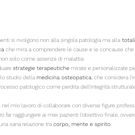
menti si rivolgono non alla singola patologia ma alla
totali
ca
che mira a comprendere le cause e le concause che 
 non solo come assenza di malattia.
iduare
strategie terapeutiche
mirate e personalizzate pe
lo studio della
medicina osteopatica
, che considera l’
 processo patologico come perdita dell’integrità struttural
nel mio lavoro di collaborare con diverse figure professi
 far raggiungere ai miei pazienti l’obiettivo finale, ovvero
 una sana relazione tra
corpo, mente e spirito
.