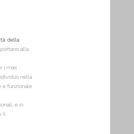
tà della
portano alla
r i miei
individuo nella
e e funzionale
onali, e in
 il