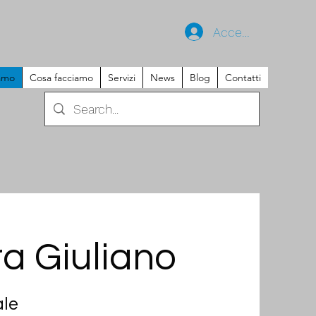
Accedi
iamo
Cosa facciamo
Servizi
News
Blog
Contatti
ra Giuliano
ale