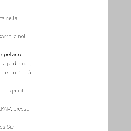
ta nella
Roma, e nel
 pelvico
età pediatrica,
presso l’unità
ndo poi il
LKAM, presso
ccs San