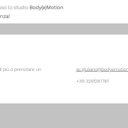
so lo studio
Body(e)Motion
nza!
i più o prenotare un
ac.giuliano@bodyemotion
+39 3291287761