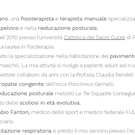
iano
, una
fisioterapista
e
terapista manuale
specializza
 pelvico
e nella
rieducazione posturale.
el 2010 presso l’università
Cattolica del Sacro Cuore
di 
 laurea in fisioterapia.
 la specializzazione nella riabilitazione del
pavimento
aschili. La mia attività si rivolge a pazienti adulti ed in 
settore collaboro da anni con la Prof.ssa Claudia Rendeli 
ropatie congenite
dell’irccs Policlinico Gemelli.
educazione posturale
metodo Le Tre Squadre consegue
nto delle
scoliosi in età evolutiva.
abio Fanton,
medico dello sport e medico federale FIJ
ciano.
litazione respiratoria
e presto il mio servizio presso l’ir