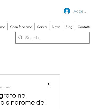
Accedi
iamo
Cosa facciamo
Servizi
News
Blog
Contatti
ra: 5 min
grato nel
la sindrome del