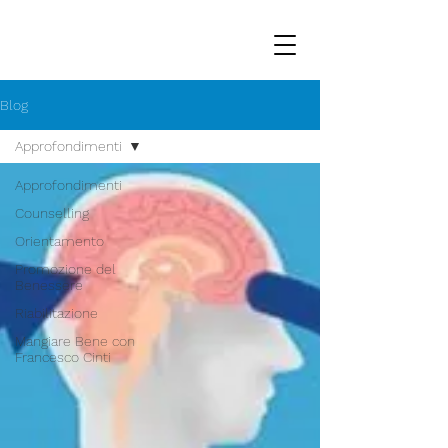
Blog
Approfondimenti
Approfondimenti
Counselling
Orientamento
Promozione del
Benessere
Riabilitazione
Mangiare Bene con
Francesco Cinti